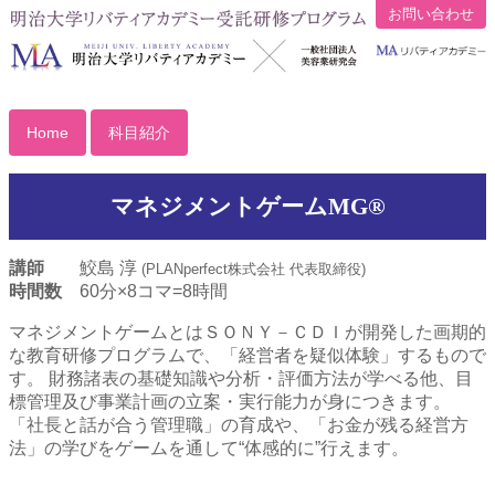
お問い合わせ
Home
科目紹介
マネジメントゲームMG®
講師
鮫島 淳
(PLANperfect株式会社 代表取締役)
時間数
60分×8コマ=8時間
マネジメントゲームとはＳＯＮＹ－ＣＤＩが開発した画期的
な教育研修プログラムで、「経営者を疑似体験」するもので
す。 財務諸表の基礎知識や分析・評価方法が学べる他、目
標管理及び事業計画の立案・実行能力が身につきます。
「社長と話が合う管理職」の育成や、「お金が残る経営方
法」の学びをゲームを通して“体感的に”行えます。